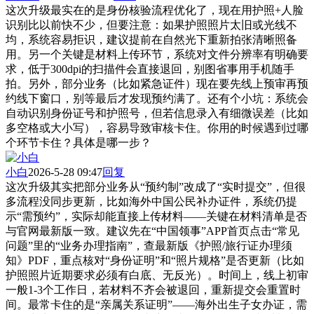
这次升级最实在的是身份核验流程优化了，现在用护照+人脸
识别比以前快不少，但要注意：如果护照照片太旧或光线不
均，系统容易拒识，建议提前在自然光下重新拍张清晰照备
用。另一个关键是材料上传环节，系统对文件分辨率有明确要
求，低于300dpi的扫描件会直接退回，别图省事用手机随手
拍。另外，部分业务（比如紧急证件）现在要先线上预审再预
约线下窗口，别等最后才发现预约满了。还有个小坑：系统会
自动识别身份证号和护照号，但若信息录入有细微误差（比如
多空格或大小写），容易导致审核卡住。你用的时候遇到过哪
个环节卡住？具体是哪一步？
小白
2026-5-28 09:47
回复
这次升级其实把部分业务从“预约制”改成了“实时提交”，但很
多流程没同步更新，比如海外中国公民补办证件，系统仍提
示“需预约”，实际却能直接上传材料——关键在材料清单是否
与官网最新版一致。建议先在“中国领事”APP首页点击“常见
问题”里的“业务办理指南”，查最新版《护照/旅行证办理须
知》PDF，重点核对“身份证明”和“照片规格”是否更新（比如
护照照片近期要求必须有白底、无反光）。时间上，线上初审
一般1-3个工作日，若材料不齐会被退回，重新提交会重置时
间。最常卡住的是“亲属关系证明”——海外出生子女办证，需