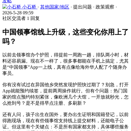
发帖
小石桥
·
其他国家/地区
·
提出问题
·
政策观察
·
2026-5-28 09:59
社区交流者
1 回复
中国领事馆线上升级，这些变化你用上了
吗？
以前去领事馆办个护照，得提前一周跑一趟，排队两小时，材
料还容易漏。现在不一样了，很多事都能在手机上搞定，尤其
是“中国领事”App一上线，真有点像给海外华人配了个随身办
事员。
你有没有试过在异国他乡突然发现护照快过期了？别急，打开
App就能预约续签，提前两周操作就行。但有个问题：热门国
家的馆点预约特别紧张，像欧洲几个大馆，一开放就秒光，怎
么抢到号？是不是得早点注册、多刷新？
还有人问，孩子出生在国外，要办出生证明和国籍登记，以前
得跑现场，现在有些领事馆支持线上提交材料，还能电子公
证。但这里有个关键点：不是所有国家都支持，具体哪些服务