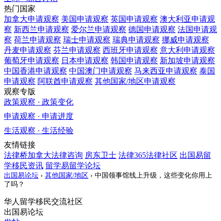
热门国家
加拿大
申请观察
美国
申请观察
英国
申请观察
澳大利亚
申请观
察
新西兰
申请观察
爱尔兰
申请观察
德国
申请观察
法国
申请观
察
荷兰
申请观察
瑞士
申请观察
瑞典
申请观察
挪威
申请观察
丹麦
申请观察
芬兰
申请观察
西班牙
申请观察
意大利
申请观察
葡萄牙
申请观察
日本
申请观察
韩国
申请观察
新加坡
申请观察
中国香港
申请观察
中国澳门
申请观察
马来西亚
申请观察
泰国
申请观察
阿联酋
申请观察
其他国家/地区
申请观察
观察专版
政策观察 · 政策变化
申请观察 · 申请进度
生活观察 · 生活经验
友情链接
法律桥加拿大法律咨询
房东卫士
法律365法律社区
出国易留
学移民资讯
留学易留学论坛
出国易论坛
›
其他国家/地区
›
中国领事馆线上升级，这些变化你用上
了吗？
华人留学移民交流社区
出国易论坛