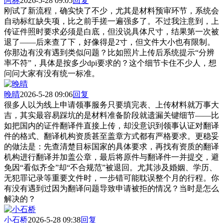
阿林
2026-5-28 09:05
回复
刚试了新流程，确实快了不少，尤其是材料预审环节，系统会
自动标红缺失项，比之前手搓一遍强多了。不过我注意到，上
传证件照时要求必须是白底，但没说具体尺寸，结果第一次被
退了——后来查了下，好像得是2寸，但文件大小也有限制。
你那边有没有遇到类似问题？比如照片上传后系统提示“分辨
率不符”，具体是按多少dpi要求的？这个细节卡住不少人，想
问问大家有没有统一标准。
晚晴
2026-5-28 09:06
回复
很多人以为线上申请领事服务只要填完表、上传材料就万事大
吉，其实最容易踩坑的是材料准备阶段就遗漏关键细节——比
如把国内的证件翻译件直接上传，却没意识到领事认证对翻译
件的格式、翻译机构资质甚至盖章方式都有严格要求。更稳妥
的做法是：先查清楚目标国家的具体要求，再找有资质的翻译
机构进行翻译并加盖公章，最后将原件与翻译件一并提交，避
免因“看似齐全”却“不合规范”被退回。尤其涉及婚姻、学历、
无犯罪记录等重要文件时，一步错可能耽误整个月的行程。你
有没有遇到过因为翻译问题导致申请被拒的情况？当时是怎么
解决的？
小石桥
2026-5-28 09:38
回复