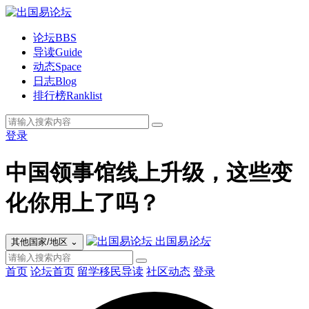
论坛
BBS
导读
Guide
动态
Space
日志
Blog
排行榜
Ranklist
登录
中国领事馆线上升级，这些变
化你用上了吗？
出国易
论坛
其他国家/地区
⌄
首页
论坛首页
留学移民导读
社区动态
登录