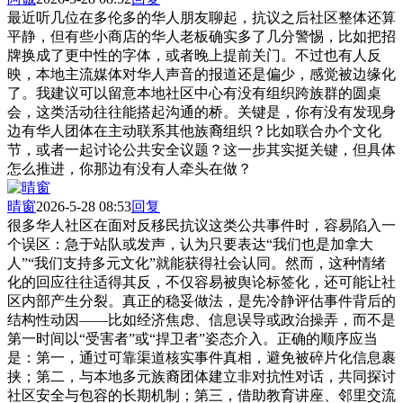
最近听几位在多伦多的华人朋友聊起，抗议之后社区整体还算
平静，但有些小商店的华人老板确实多了几分警惕，比如把招
牌换成了更中性的字体，或者晚上提前关门。不过也有人反
映，本地主流媒体对华人声音的报道还是偏少，感觉被边缘化
了。我建议可以留意本地社区中心有没有组织跨族群的圆桌
会，这类活动往往能搭起沟通的桥。关键是，你有没有发现身
边有华人团体在主动联系其他族裔组织？比如联合办个文化
节，或者一起讨论公共安全议题？这一步其实挺关键，但具体
怎么推进，你那边有没有人牵头在做？
晴窗
2026-5-28 08:53
回复
很多华人社区在面对反移民抗议这类公共事件时，容易陷入一
个误区：急于站队或发声，认为只要表达“我们也是加拿大
人”“我们支持多元文化”就能获得社会认同。然而，这种情绪
化的回应往往适得其反，不仅容易被舆论标签化，还可能让社
区内部产生分裂。真正的稳妥做法，是先冷静评估事件背后的
结构性动因——比如经济焦虑、信息误导或政治操弄，而不是
第一时间以“受害者”或“捍卫者”姿态介入。正确的顺序应当
是：第一，通过可靠渠道核实事件真相，避免被碎片化信息裹
挟；第二，与本地多元族裔团体建立非对抗性对话，共同探讨
社区安全与包容的长期机制；第三，借助教育讲座、邻里交流