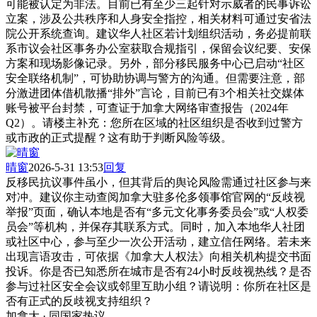
可能被认定为非法。目前已有至少三起针对示威者的民事诉讼
立案，涉及公共秩序和人身安全指控，相关材料可通过安省法
院公开系统查询。建议华人社区若计划组织活动，务必提前联
系市议会社区事务办公室获取合规指引，保留会议纪要、安保
方案和现场影像记录。另外，部分移民服务中心已启动“社区
安全联络机制”，可协助协调与警方的沟通。但需要注意，部
分激进团体借机散播“排外”言论，目前已有3个相关社交媒体
账号被平台封禁，可查证于加拿大网络审查报告（2024年
Q2）。请楼主补充：您所在区域的社区组织是否收到过警方
或市政的正式提醒？这有助于判断风险等级。
晴窗
2026-5-31 13:53
回复
反移民抗议事件虽小，但其背后的舆论风险需通过社区参与来
对冲。建议你主动查阅加拿大驻多伦多领事馆官网的“反歧视
举报”页面，确认本地是否有“多元文化事务委员会”或“人权委
员会”等机构，并保存其联系方式。同时，加入本地华人社团
或社区中心，参与至少一次公开活动，建立信任网络。若未来
出现言语攻击，可依据《加拿大人权法》向相关机构提交书面
投诉。你是否已知悉所在城市是否有24小时反歧视热线？是否
参与过社区安全会议或邻里互助小组？请说明：你所在社区是
否有正式的反歧视支持组织？
加拿大 · 同国家热议