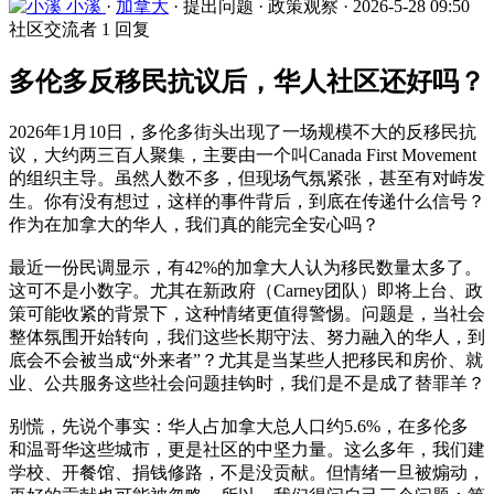
小溪
·
加拿大
·
提出问题
·
政策观察
·
2026-5-28 09:50
社区交流者
1 回复
多伦多反移民抗议后，华人社区还好吗？
2026年1月10日，多伦多街头出现了一场规模不大的反移民抗
议，大约两三百人聚集，主要由一个叫Canada First Movement
的组织主导。虽然人数不多，但现场气氛紧张，甚至有对峙发
生。你有没有想过，这样的事件背后，到底在传递什么信号？
作为在加拿大的华人，我们真的能完全安心吗？
最近一份民调显示，有42%的加拿大人认为移民数量太多了。
这可不是小数字。尤其在新政府（Carney团队）即将上台、政
策可能收紧的背景下，这种情绪更值得警惕。问题是，当社会
整体氛围开始转向，我们这些长期守法、努力融入的华人，到
底会不会被当成“外来者”？尤其是当某些人把移民和房价、就
业、公共服务这些社会问题挂钩时，我们是不是成了替罪羊？
别慌，先说个事实：华人占加拿大总人口约5.6%，在多伦多
和温哥华这些城市，更是社区的中坚力量。这么多年，我们建
学校、开餐馆、捐钱修路，不是没贡献。但情绪一旦被煽动，