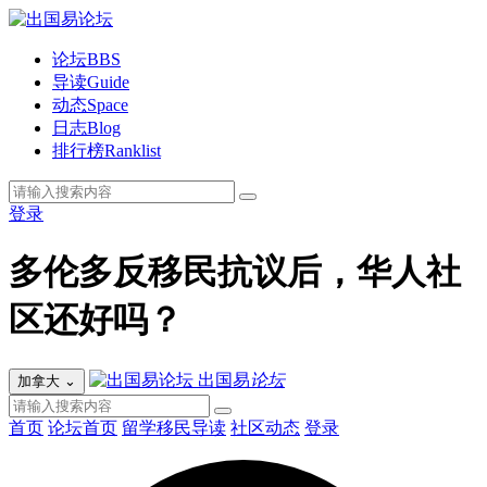
论坛
BBS
导读
Guide
动态
Space
日志
Blog
排行榜
Ranklist
登录
多伦多反移民抗议后，华人社
区还好吗？
出国易
论坛
加拿大
⌄
首页
论坛首页
留学移民导读
社区动态
登录