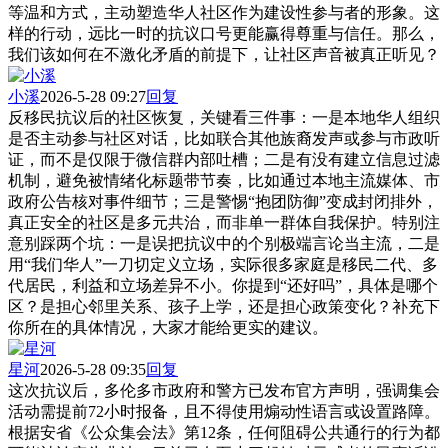
等温和方式，主动塑造华人社区作为建设性参与者的形象。这
样的行动，远比一时的抗议口号更能赢得尊重与信任。那么，
我们该如何在不激化矛盾的前提下，让社区声音被真正听见？
小溪
2026-5-28 09:27
回复
反移民抗议后的社区恢复，关键看三件事：一是本地华人组织
是否主动参与社区对话，比如联合其他族裔发声或参与市政听
证，而不是仅限于微信群内部吐槽；二是有没有建立信息过滤
机制，避免被情绪化标题带节奏，比如通过本地主流媒体、市
政府公告核对事件细节；三是警惕“抱团防御”变成封闭排外，
真正安全的社区是多元共治，而非单一群体自我保护。特别注
意别踩两个坑：一是误把抗议中的个别极端言论当主流，二是
用“我们华人”一刀切定义立场，实际很多家庭是移民二代、多
代居民，利益和立场差异不小。你提到“还好吗”，具体是哪个
区？是担心邻里关系、孩子上学，还是担心政策变化？补充下
你所在的具体情况，大家才能给更实的建议。
星河
2026-5-28 09:35
回复
这次抗议后，多伦多市政府和警方已发布官方声明，强调集会
活动需提前72小时报备，且不得使用煽动性语言或设置路障。
根据安省《公众集会法》第12条，任何阻碍公共通行的行为都