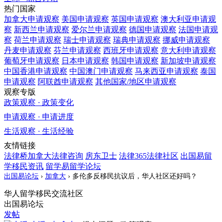
热门国家
加拿大
申请观察
美国
申请观察
英国
申请观察
澳大利亚
申请观
察
新西兰
申请观察
爱尔兰
申请观察
德国
申请观察
法国
申请观
察
荷兰
申请观察
瑞士
申请观察
瑞典
申请观察
挪威
申请观察
丹麦
申请观察
芬兰
申请观察
西班牙
申请观察
意大利
申请观察
葡萄牙
申请观察
日本
申请观察
韩国
申请观察
新加坡
申请观察
中国香港
申请观察
中国澳门
申请观察
马来西亚
申请观察
泰国
申请观察
阿联酋
申请观察
其他国家/地区
申请观察
观察专版
政策观察 · 政策变化
申请观察 · 申请进度
生活观察 · 生活经验
友情链接
法律桥加拿大法律咨询
房东卫士
法律365法律社区
出国易留
学移民资讯
留学易留学论坛
出国易论坛
›
加拿大
›
多伦多反移民抗议后，华人社区还好吗？
华人留学移民交流社区
出国易论坛
发帖