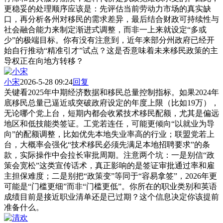
更稳妥的处理顺序应该是：先评估当前劳动力市场的真实缺
口，再分析各州对移民的需求差异，最后结合财政可持续性与
社会融合能力来制定渐进式调整，而非一上来就设定“多或
少”的极端目标。你有没有注意到，近年来部分州政府已经开
始自行推动“精准引才”试点？这是否意味着未来移民政策的主
导权正在向地方转移？
小宋
2026-5-28 09:24
回复
关键看2025年中期经济数据和移民总量控制指标。如果2024年
底移民总量已逼近或突破政府设定的年度上限（比如19万），
无论哪个党上台，短期内都会收紧技术移民配额，尤其是偏远
地区和低技能类签证。工党若连任，可能更倾向“以就业为导
向”的配额调整，比如优先本地失业率高的行业；联盟党若上
台，大概率会强化“技术移民必须先满足本地招聘要求”的条
款，实际操作中会拉长审批周期。注意两个坑：一是别信“政
策会宽松”这类宣传话术，真正影响的是签证审批通过率和雇
主担保难度；二是别把“政策变”等同于“容易拿签”，2026年更
可能是“门槛更细”而非“门槛更低”。你所在的职业类别和英语
成绩目前是接近职业清单还是已过期？这个信息决定你该提前
准备什么。