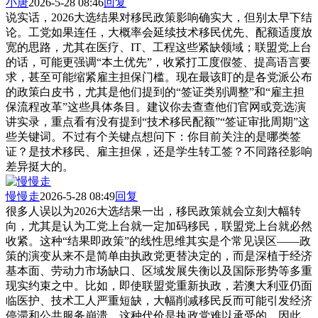
小唐
2026-5-28 08:46
回复
说实话，2026大选结果对移民政策影响确实大，但别太早下结
论。工党如果连任，大概率会延续技术移民优先、配额适度放
宽的思路，尤其在医疗、IT、工程这些紧缺领域；联盟党上台
的话，可能更强调“本土优先”，收紧打工度假签、提高语言要
求，甚至可能缩紧雇主担保门槛。现在最该盯的是各党派公布
的政策白皮书，尤其是他们提到的“签证类别调整”和“雇主担
保流程改革”这些具体条目。建议你去查查他们官网或竞选演
讲实录，重点看有没有提到“技术移民配额”“签证审批周期”这
些关键词。不过有个关键点想问下：你目前关注的是哪类签
证？是技术移民、雇主担保，还是学生转工签？不同路径影响
差异挺大的。
慢慢走
2026-5-28 08:49
回复
很多人误以为2026大选结果一出，移民政策就会立刻大幅转
向，尤其是认为工党上台就一定加码移民，联盟党上台就必然
收紧。这种“结果即政策”的线性思维其实是个常见误区——政
策的演变从来不是简单由执政党更替决定的，而是深植于经济
基本面、劳动力市场缺口、区域发展失衡以及国际形势等多重
现实约束之中。比如，即使联盟党重新执政，若澳大利亚仍面
临医护、技术工人严重短缺，大幅削减移民反而可能引发经济
停滞和公共服务崩溃，这种代价是执政党难以承受的。因此，