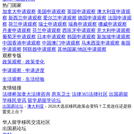
热门国家
加拿大
申请观察
美国
申请观察
英国
申请观察
澳大利亚
申请观
察
新西兰
申请观察
爱尔兰
申请观察
德国
申请观察
法国
申请观
察
荷兰
申请观察
瑞士
申请观察
瑞典
申请观察
挪威
申请观察
丹麦
申请观察
芬兰
申请观察
西班牙
申请观察
意大利
申请观察
葡萄牙
申请观察
日本
申请观察
韩国
申请观察
新加坡
申请观察
中国香港
申请观察
中国澳门
申请观察
马来西亚
申请观察
泰国
申请观察
阿联酋
申请观察
其他国家/地区
申请观察
观察专版
政策观察 · 政策变化
申请观察 · 申请进度
生活观察 · 生活经验
友情链接
法律桥加拿大法律咨询
房东卫士
法律365法律社区
出国易留
学移民资讯
留学易留学论坛
出国易论坛
›
澳大利亚
›
2026大选后移民政策会变吗？工党连任还是联
盟党上台？
华人留学移民交流社区
出国易论坛