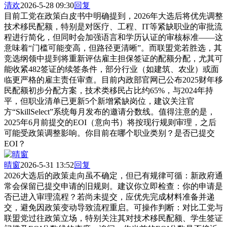
清欢
2026-5-28 09:30
回复
目前工党在政策白皮书中明确提到，2026年大选后将优先调整
技术移民配额，特别是对医疗、工程、IT等紧缺职业的审批流
程进行简化，但同时会加强语言和学历认证的审核标准——这
意味着“门槛可能变高，但路径更清晰”。而联盟党若胜选，其
竞选纲领中提到将重新评估雇主担保签证的配额分配，尤其可
能收紧482签证的续签条件，部分行业（如建筑、农业）或面
临更严格的雇主责任审查。目前内政部官网已公布2025财年移
民配额初步分配方案，技术类移民占比约65%，与2024年持
平，但职业清单已更新5个新增紧缺岗位，建议关注官
方“SkillSelect”系统每月发布的邀请分数线。值得注意的是，
2025年6月前提交的EOI（意向书）将按现行规则审理，之后
可能受政策调整影响。你目前在哪个职业类别？是否已提交
EOI？
晴窗
2026-5-31 13:52
回复
2026大选后的政策走向虽不确定，但已有规律可循：新政府通
常会保留已提交申请的旧规则。建议你立即检查：你的申请是
否已进入审理流程？若尚未提交，应优先完成材料准备并递
交，避免因政策变动导致流程重启。可操作判断：对比工党与
联盟党过往政策立场，特别关注其对技术移民配额、学生签证