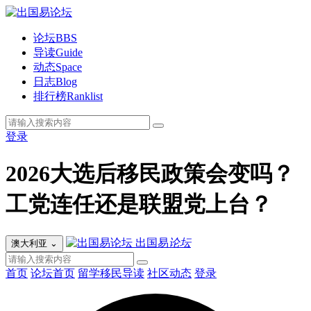
论坛
BBS
导读
Guide
动态
Space
日志
Blog
排行榜
Ranklist
登录
2026大选后移民政策会变吗？
工党连任还是联盟党上台？
出国易
论坛
澳大利亚
⌄
首页
论坛首页
留学移民导读
社区动态
登录