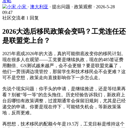
发帖
小宋
·
澳大利亚
·
提出问题
·
政策观察
·
2026-5-28
09:47
社区交流者
1 回复
2026大选后移民政策会变吗？工党连任还
是联盟党上台？
2025年底或2026年的大选，真的可能彻底改变你的移民计划。
现在很多人在观望——工党要是继续执政，现在的485签证费
用翻倍、GS测试越来越严，会不会更狠？要是联盟党赢了，
他们一贯强调边境管控，那留学生和技术移民会不会更难？这
可不是空想，政策走向直接影响你下一步怎么走。
先说个现实问题：你手头的申请，是继续推进，还是等结果再
看？别被“等一等”的念头拖住。历史经验告诉我们，新政府上
台后哪怕有政策调整，过渡期通常会保留旧规则，尤其是已经
递交的申请。你要是现在停下，可能错失机会，等新政策落
地，反而更难。
再想想，技术移民的配额今年是19.5万，工党目标是维持这个