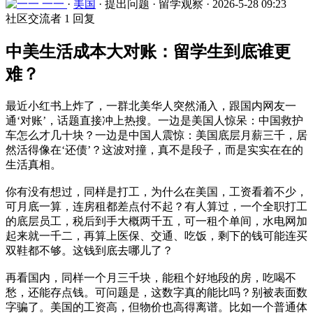
一一
·
美国
·
提出问题
·
留学观察
·
2026-5-28 09:23
社区交流者
1 回复
中美生活成本大对账：留学生到底谁更
难？
最近小红书上炸了，一群北美华人突然涌入，跟国内网友一
通‘对账’，话题直接冲上热搜。一边是美国人惊呆：中国救护
车怎么才几十块？一边是中国人震惊：美国底层月薪三千，居
然活得像在‘还债’？这波对撞，真不是段子，而是实实在在的
生活真相。
你有没有想过，同样是打工，为什么在美国，工资看着不少，
可月底一算，连房租都差点付不起？有人算过，一个全职打工
的底层员工，税后到手大概两千五，可一租个单间，水电网加
起来就一千二，再算上医保、交通、吃饭，剩下的钱可能连买
双鞋都不够。这钱到底去哪儿了？
再看国内，同样一个月三千块，能租个好地段的房，吃喝不
愁，还能存点钱。可问题是，这数字真的能比吗？别被表面数
字骗了。美国的工资高，但物价也高得离谱。比如一个普通体