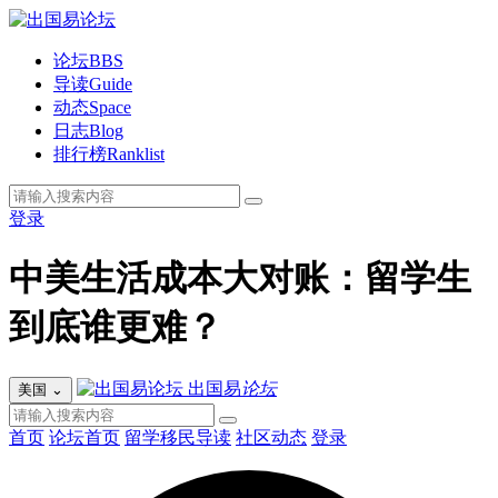
论坛
BBS
导读
Guide
动态
Space
日志
Blog
排行榜
Ranklist
登录
中美生活成本大对账：留学生
到底谁更难？
出国易
论坛
美国
⌄
首页
论坛首页
留学移民导读
社区动态
登录