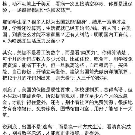
检，动不动就上千美元，看病一次直接清空存款。你要是没保
险，一场感冒都能让你倾家荡产。
那留学生呢？很多人以为出国就能‘翻身’，结果一落地才发
现，学费还没算完，生活费就已经开始‘吃’钱。有人问：在美
国，到底怎么才能不靠家里？还有人纠结：明明国内工资低，
可为啥感觉生活压力反而小？
其实，关键不是看工资数字，而是看‘购买力’。你得算清楚，
每个月的开销占收入多少比例。比如住校、吃食堂、用学校免
费资源，能省下不少。但一旦脱离这些，自己租房子、买保
险、自己做饭，开销立马翻倍。建议出国前先做份详细预算，
把12个月的花销列出来，别光看‘月入三千’的数字。
别忘了，美国的保险是硬性要求，学校强制买，贵得离谱，但
不买就可能被退学。所以提前规划，建立至少六个月的应急
金，才能扛得住意外。还有，别小看社区的免费资源，很多地
方有食物银行、免费诊所、图书馆自习室，用好了能省下一大
笔。
说到底，出国不是‘逃离’，而是换一种方式生活。看清真实成
本，别被数字忽悠，才能真正走得稳，走得远。