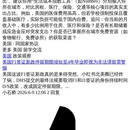
出’。建议你用“生活成本指数工具”（如Numbeo）分别输入你
所在城市，对比房租、医疗、保险、交通等核心项目的真实支
出占比。例如，美国的医保费用虽高，但若学校强制投保且覆
盖基础医疗，实际负担可能低于国内自费。追问：你当前的月
收入中，有多少比例用于住房、医疗和保险？是否有长期储蓄
或应急金应对突发支出？你是否已掌握所在城市免费资源（如
食物银行、免费诊所）的获取渠道？
美国 · 同国家热议
更多 美国 留学交流
美国
政策观察
美国F1签证新政停留期限缩短至4年毕业即视为非法滞留需警
惕
美国这波F1签证新政真的是来得突然。小红书北美圈已经炸
了锅，DHS提交的最终法规要取消F1和J1签证的身份持续时间
D/S政策，改成固定停留期限。...
小石桥
2026-6-9 12:06
2 回复