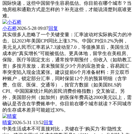
国际快递，这些中国留学生容易低估。你目前在哪个城市？当
地房租和通勤方式是怎样的？补充这些，才能说清楚到底谁更
难。
小石桥
2026-5-28 09:07
回复
其实很多人忽略了一个关键变量：汇率波动对实际购买力的冲
击。以2023年美国CPI同比上涨3.7%、中国CPI仅0.2%为例，
美元兑人民币汇率若从7.3波动至7.0，等值换算后，美国生活
成本的“真实增长”可能被低估。更具体地，留学生在美租房、
保险、医疗等固定支出，通常按学期预付，但收入（如助教工
资）多按月发放，若未预留至少3个月的应急资金，容易因汇
率突变陷入现金流紧张。建议提前6个月准备材料：开立双币
种账户，锁定部分汇率，同时保留12个月的预算明细（含学
费、住宿、医保、交通等），按官方数据（如美国BLS的
CPI、中国国家统计局的居民消费价格指数）交叉验证。另
外，美国部分州（如加州）的医保年费高达2000美元以上，需
确认是否含在学费账单中。你目前在哪个城市就读？不同城市
的生存成本差异可能超过30%。
晴窗
2026-5-31 13:52
回复
中美生活成本不可直接对比，关键在于‘购买力’和‘隐性支