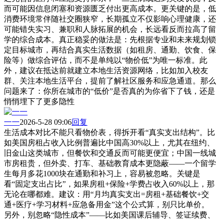
而可能因信息闭塞和资源匮乏付出更高成本。更关键的是，低
消费环境常伴随社交圈狭窄，长期孤立不仅影响心理健康，还
可能错失实习、兼职和人脉拓展的机会，长远看反而拉高了留
学的综合成本。真正稳妥的做法是：先根据专业和未来规划锁
定目标城市，再结合真实生活数据（如租房、通勤、饮食、保
险等）做综合评估，而不是单纯以“物价低”为唯一标准。此
外，建议在抵达前就建立本地生活资源网络，比如加入校友
群、关注本地生活平台，提前了解社区服务和应急通道。那么
问题来了：你所在城市的“低价”是否真的为你省下了钱，还是
悄悄埋下了更多隐性
一一
2026-5-28 09:06
回复
生活成本对比不能只看物价表，得拆开看“真实支出结构”。比
如美国房租占收入比例普遍比中国高30%以上，尤其在纽约、
旧金山这类城市，但餐饮和交通反而可能更便宜；中国一线城
市房租贵，但外卖、打车、基础教育成本更隐蔽——一个留学
生每月多花1000块在通勤和补习上，容易被忽略。关键是
看“固定支出占比”，如果房租+保险+学费占收入60%以上，那
无论在哪都难。建议：用“月均真实支出=房租+基础餐饮+交
通+医疗+学习材料+应急备用金”这个公式算，别只比单价。
另外，别忽略“隐性成本”——比如美国课后辅导、签证续费、