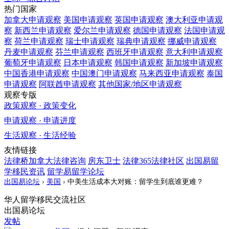
热门国家
加拿大
申请观察
美国
申请观察
英国
申请观察
澳大利亚
申请观
察
新西兰
申请观察
爱尔兰
申请观察
德国
申请观察
法国
申请观
察
荷兰
申请观察
瑞士
申请观察
瑞典
申请观察
挪威
申请观察
丹麦
申请观察
芬兰
申请观察
西班牙
申请观察
意大利
申请观察
葡萄牙
申请观察
日本
申请观察
韩国
申请观察
新加坡
申请观察
中国香港
申请观察
中国澳门
申请观察
马来西亚
申请观察
泰国
申请观察
阿联酋
申请观察
其他国家/地区
申请观察
观察专版
政策观察 · 政策变化
申请观察 · 申请进度
生活观察 · 生活经验
友情链接
法律桥加拿大法律咨询
房东卫士
法律365法律社区
出国易留
学移民资讯
留学易留学论坛
出国易论坛
›
美国
›
中美生活成本大对账：留学生到底谁更难？
华人留学移民交流社区
出国易论坛
发帖