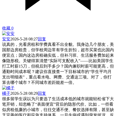
收藏
0
安安
2026-5-28 08:27
回复
说真的，光看房租和学费真看不出全貌。我身边几个朋友，美
国那边房租贵，但学校周边常有学生折扣，超市买菜也比国内
便宜点；国内这边房租确实低，但补习班、生活服务费加起来
像隐形税。关键得算清楚“实际可支配收入”——比如美国学生
打工时薪15刀，但税后到手多少？国内兼职时薪可能更高，但
通勤时间成本呢？建议你直接查一下目标城市的“学生平均月
支出明细表”，重点看水电、网费、交通这三项。对了，你打
算去哪个城市？不同城市差距能差一倍。
橘子
2026-5-28 08:29
回复
很多留学生误以为只要选了生活成本低的城市就能轻松省下大
笔开销，却忽略了“表面便宜”背后的隐形代价。比如，一些看
似房租低廉的小城市，往往交通不便、餐饮选择有限，甚至缺
乏完善的医疗和应急支持体系，一旦生病或遇到突发状况，反