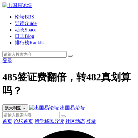
论坛
BBS
导读
Guide
动态
Space
日志
Blog
排行榜
Ranklist
登录
485签证费翻倍，转482真划算
吗？
出国易
论坛
澳大利亚
⌄
首页
论坛首页
留学移民导读
社区动态
登录