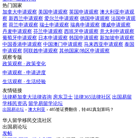
热门国家
加拿大
申请观察
美国
申请观察
英国
申请观察
澳大利亚
申请观
察
新西兰
申请观察
爱尔兰
申请观察
德国
申请观察
法国
申请观
察
荷兰
申请观察
瑞士
申请观察
瑞典
申请观察
挪威
申请观察
丹麦
申请观察
芬兰
申请观察
西班牙
申请观察
意大利
申请观察
葡萄牙
申请观察
日本
申请观察
韩国
申请观察
新加坡
申请观察
中国香港
申请观察
中国澳门
申请观察
马来西亚
申请观察
泰国
申请观察
阿联酋
申请观察
其他国家/地区
申请观察
观察专版
政策观察 · 政策变化
申请观察 · 申请进度
生活观察 · 生活经验
友情链接
法律桥加拿大法律咨询
房东卫士
法律365法律社区
出国易留
学移民资讯
留学易留学论坛
出国易论坛
›
澳大利亚
›
485签证费翻倍，转482真划算吗？
华人留学移民交流社区
出国易论坛
发帖