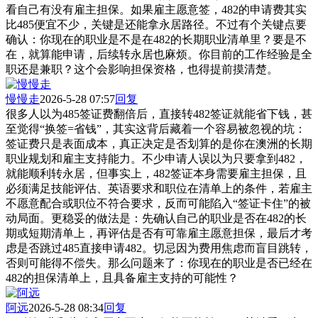
看自己有没有雇主担保。如果雇主愿意签，482的申请费其实
比485便宜不少，关键是还能拿永居路径。不过有个关键点要
确认：你现在的职业是不是在482的长期职业清单里？要是不
在，就算能申请，后续转永居也麻烦。你目前的工作经验是全
职还是兼职？这个会影响担保资格，也得提前摸清楚。
慢慢走
2026-5-28 07:57
回复
很多人以为485签证费翻倍后，直接转482签证就能省下钱，甚
至觉得“换签=省钱”，其实这背后藏着一个容易被忽视的坑：
签证费只是表面成本，真正决定是否划算的是你在澳洲的长期
职业规划和雇主支持能力。不少申请人误以为只要拿到482，
就能顺利转永居，但事实上，482签证本身需要雇主担保，且
必须满足技能评估、英语要求和职位在清单上的条件，若雇主
不愿意配合或职位不符合要求，反而可能陷入“签证卡住”的被
动局面。更稳妥的做法是：先确认自己的职业是否在482的长
期或短期清单上，再评估是否有可靠雇主愿意担保，最后才考
虑是否跳过485直接申请482。切忌因为费用焦虑而盲目跳转，
否则可能得不偿失。那么问题来了：你现在的职业是否已经在
482的担保清单上，且具备雇主支持的可能性？
阿远
2026-5-28 08:34
回复