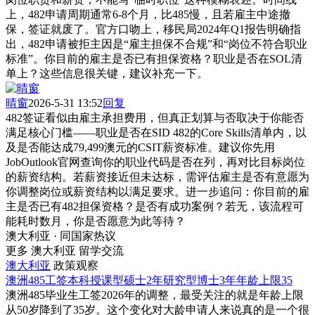
上，482申请周期通常6-8个月，比485慢，且若雇主中途撤
保，签证就废了。官方口吻上，移民局2024年Q1报告明确指
出，482申请被拒主因是“雇主担保不合规”和“岗位不符合职业
标准”。你目前的雇主是否已有担保资格？职业是否在SOL清
单上？这些信息很关键，建议补充一下。
晴窗
2026-5-31 13:52
回复
482签证看似由雇主承担费用，但真正划算与否取决于你能否
满足核心门槛——职业是否在SID 482的Core Skills清单内，以
及是否能达成79,499澳元的CSIT薪资标准。建议你先用
JobOutlook官网查询你的职业代码是否在列，再对比目标岗位
的薪资结构。若薪资接近但未达标，需评估雇主是否有意愿为
你调整岗位或薪资结构以满足要求。进一步追问：你目前的雇
主是否已有482担保资格？是否有成功案例？若无，该流程可
能耗时数月，你是否愿意为此等待？
澳大利亚 · 同国家热议
更多 澳大利亚 留学交流
澳大利亚
政策观察
澳洲485工签本科授课型硕士2年研究型博士3年年龄上限35
澳洲485毕业生工签2026年的调整，最受关注的就是年龄上限
从50岁降到了35岁。这个变化对大龄申请人来说真的是一个很