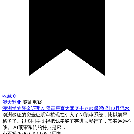
收藏
0
澳大利亚
签证观察
澳洲学签资金证明AI预审严查大额突击存款保留6到12月流水
澳洲签证的资金证明审核现在引入了AI预审系统，比以前严
格多了。很多同学觉得把钱凑够了存进去就行了，其实远远不
够。 AI预审系统的特点是它...
小石桥
2026-6-9 12:06
2 回复