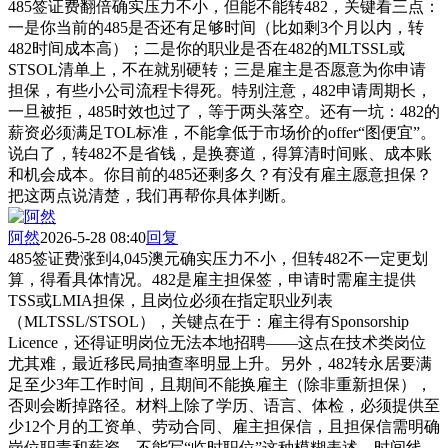
485签证费翻倍确实压力不小，但能不能转482，关键看三点：
一是你当前的485是否还有足够时间（比如剩3个月以内，转
482时间成本高）；二是你的职业是否在482的MLTSSL或
STSOL清单上，不在就别硬转；三是雇主是否愿意为你申请
担保，有些小公司流程卡得死。特别注意，482申请周期长，
一旦被拒，485时效也过了，等于两头落空。还有一坑：482的
薪资必须满足TOL标准，不能拿低于市场价的offer“图便宜”。
说白了，转482不是省钱，是换赛道，得算清时间账、成本账
和机会成本。你目前的485还剩多久？有没有雇主愿意担保？
把这两点说清楚，我们再帮你具体判断。
阿然
2026-5-28 08:40
回复
485签证费涨到4,045澳元确实压力不小，但转482不一定更划
算，得看具体情况。482是雇主担保签，申请时需雇主提供
TSS或LMIA担保，且岗位必须在指定职业列表
（MLTSSL/STSOL），关键点在于：雇主得有Sponsorship
Licence，还得证明岗位无法本地招聘——这点在技术类岗位
尤其难，最近移民局抽查率明显上升。另外，482转永居要满
足至少3年工作时间，且期间不能换雇主（除非重新担保），
否则会断掉路径。材料上除了学历、语言、体检，必须提供至
少12个月的工资单、劳动合同、雇主担保信，且担保信需明确
岗位职责和薪资，不能写“临时职位”这种模糊表述。时间线