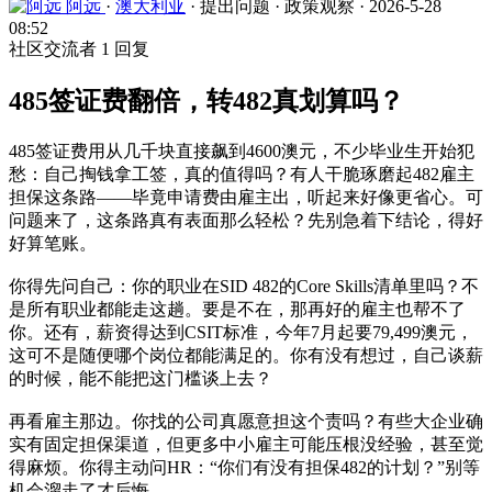
阿远
·
澳大利亚
·
提出问题
·
政策观察
·
2026-5-28
08:52
社区交流者
1 回复
485签证费翻倍，转482真划算吗？
485签证费用从几千块直接飙到4600澳元，不少毕业生开始犯
愁：自己掏钱拿工签，真的值得吗？有人干脆琢磨起482雇主
担保这条路——毕竟申请费由雇主出，听起来好像更省心。可
问题来了，这条路真有表面那么轻松？先别急着下结论，得好
好算笔账。
你得先问自己：你的职业在SID 482的Core Skills清单里吗？不
是所有职业都能走这趟。要是不在，那再好的雇主也帮不了
你。还有，薪资得达到CSIT标准，今年7月起要79,499澳元，
这可不是随便哪个岗位都能满足的。你有没有想过，自己谈薪
的时候，能不能把这门槛谈上去？
再看雇主那边。你找的公司真愿意担这个责吗？有些大企业确
实有固定担保渠道，但更多中小雇主可能压根没经验，甚至觉
得麻烦。你得主动问HR：“你们有没有担保482的计划？”别等
机会溜走了才后悔。