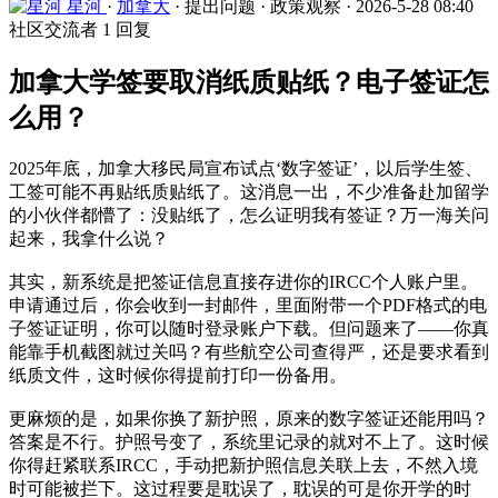
星河
·
加拿大
·
提出问题
·
政策观察
·
2026-5-28 08:40
社区交流者
1 回复
加拿大学签要取消纸质贴纸？电子签证怎
么用？
2025年底，加拿大移民局宣布试点‘数字签证’，以后学生签、
工签可能不再贴纸质贴纸了。这消息一出，不少准备赴加留学
的小伙伴都懵了：没贴纸了，怎么证明我有签证？万一海关问
起来，我拿什么说？
其实，新系统是把签证信息直接存进你的IRCC个人账户里。
申请通过后，你会收到一封邮件，里面附带一个PDF格式的电
子签证证明，你可以随时登录账户下载。但问题来了——你真
能靠手机截图就过关吗？有些航空公司查得严，还是要求看到
纸质文件，这时候你得提前打印一份备用。
更麻烦的是，如果你换了新护照，原来的数字签证还能用吗？
答案是不行。护照号变了，系统里记录的就对不上了。这时候
你得赶紧联系IRCC，手动把新护照信息关联上去，不然入境
时可能被拦下。这过程要是耽误了，耽误的可是你开学的时