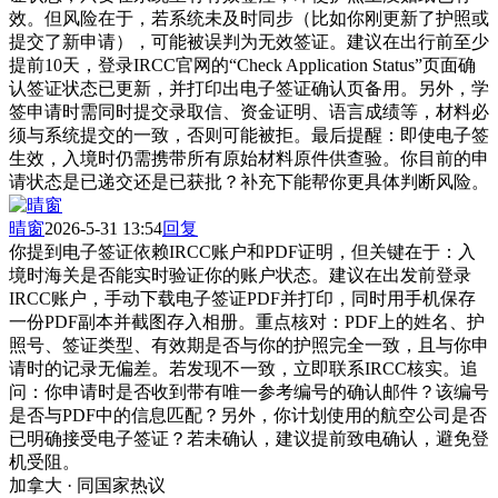
效。但风险在于，若系统未及时同步（比如你刚更新了护照或
提交了新申请），可能被误判为无效签证。建议在出行前至少
提前10天，登录IRCC官网的“Check Application Status”页面确
认签证状态已更新，并打印出电子签证确认页备用。另外，学
签申请时需同时提交录取信、资金证明、语言成绩等，材料必
须与系统提交的一致，否则可能被拒。最后提醒：即使电子签
生效，入境时仍需携带所有原始材料原件供查验。你目前的申
请状态是已递交还是已获批？补充下能帮你更具体判断风险。
晴窗
2026-5-31 13:54
回复
你提到电子签证依赖IRCC账户和PDF证明，但关键在于：入
境时海关是否能实时验证你的账户状态。建议在出发前登录
IRCC账户，手动下载电子签证PDF并打印，同时用手机保存
一份PDF副本并截图存入相册。重点核对：PDF上的姓名、护
照号、签证类型、有效期是否与你的护照完全一致，且与你申
请时的记录无偏差。若发现不一致，立即联系IRCC核实。追
问：你申请时是否收到带有唯一参考编号的确认邮件？该编号
是否与PDF中的信息匹配？另外，你计划使用的航空公司是否
已明确接受电子签证？若未确认，建议提前致电确认，避免登
机受阻。
加拿大 · 同国家热议