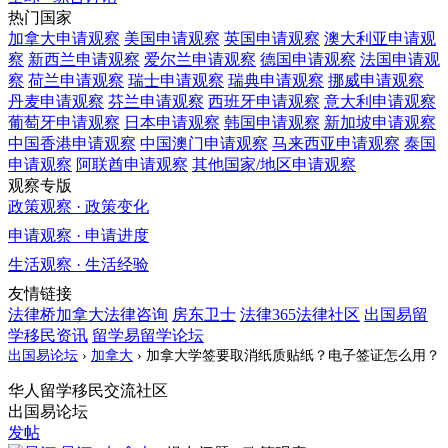
热门国家
加拿大
申请观察
美国
申请观察
英国
申请观察
澳大利亚
申请观
察
新西兰
申请观察
爱尔兰
申请观察
德国
申请观察
法国
申请观
察
荷兰
申请观察
瑞士
申请观察
瑞典
申请观察
挪威
申请观察
丹麦
申请观察
芬兰
申请观察
西班牙
申请观察
意大利
申请观察
葡萄牙
申请观察
日本
申请观察
韩国
申请观察
新加坡
申请观察
中国香港
申请观察
中国澳门
申请观察
马来西亚
申请观察
泰国
申请观察
阿联酋
申请观察
其他国家/地区
申请观察
观察专版
政策观察 · 政策变化
申请观察 · 申请进度
生活观察 · 生活经验
友情链接
法律桥加拿大法律咨询
房东卫士
法律365法律社区
出国易留
学移民资讯
留学易留学论坛
出国易论坛
›
加拿大
›
加拿大学签要取消纸质贴纸？电子签证怎么用？
华人留学移民交流社区
出国易论坛
发帖