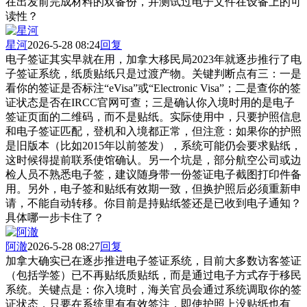
在出发前完成材料的双备份，并测试过电子文件在设备上的可
读性？
星河
2026-5-28 08:24
回复
电子签证其实早就在用，加拿大移民局2023年就逐步推行了电
子签证系统，纸质贴纸只是过渡产物。关键判断点有三：一是
看你的签证是否标注“eVisa”或“Electronic Visa”；二是查你的签
证状态是否在IRCC官网可查；三是确认你入境时用的是电子
签证页面的二维码，而不是贴纸。实际使用中，只要护照信息
和电子签证匹配，登机和入境都正常，但注意：如果你的护照
是旧版本（比如2015年以前签发），系统可能仍会要求贴纸，
这时候得提前联系使馆确认。另一个坑是，部分航空公司或边
检人员不熟悉电子签，建议随身带一份签证电子截图打印件备
用。另外，电子签和贴纸有效期一致，但换护照后必须重新申
请，不能自动转移。你目前是持贴纸签还是已收到电子通知？
具体哪一步卡住了？
阿澈
2026-5-28 08:27
回复
加拿大确实已在逐步推进电子签证系统，目前大多数访客签证
（包括学签）已不再贴纸质贴纸，而是通过电子方式存于移民
系统。关键点是：你入境时，海关官员会通过系统调取你的签
证状态，只要在系统里有有效签注，即使护照上没贴纸也有