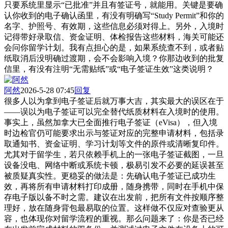
只要系统里显示“已批准”并且有签证号，就能用。关键是要确
认你收到的电子确认函里，有没有明确写“Study Permit”和你的
名字、护照号、有效期，这些信息必须对得上。另外，入境时
记得带好录取信、资金证明、体检报告这些材料，海关可能还
会问你留学计划。我有点担心的是，如果系统查不到，或者贴
纸取消后没明确过渡期，会不会影响入境？你那边收到的批复
信里，有没有注明“无需贴纸”或“电子签证生效”这类说明？
阿然
2026-5-28 07:45
回复
很多人以为拿到电子签证后就万事大吉，其实最大的误区在于
——误以为电子签证可以完全替代纸质材料在入境时的使用。
事实上，虽然加拿大已全面推行电子签证（eVisa），但入境
时边检官仍可能要求出示与签证对应的完整申请材料，包括录
取通知书、资金证明、学习计划等文件的原件或清晰复印件。
尤其对于留学生，若只依赖手机上的一张电子签证截图，一旦
设备没电、网络中断或系统卡顿，极易引发不必要的延误甚至
被质疑真实性。更稳妥的做法是：先确认电子签证已成功生
效，再将所有申请材料打印成册，随身携带，同时在手机中保
存电子版以备不时之需。建议在出发前，把所有文件按顺序整
理好，放在随身背包最易取的位置。这样做不仅应对查验更从
容，也体现你对留学流程的重视。那么问题来了：你是否已经