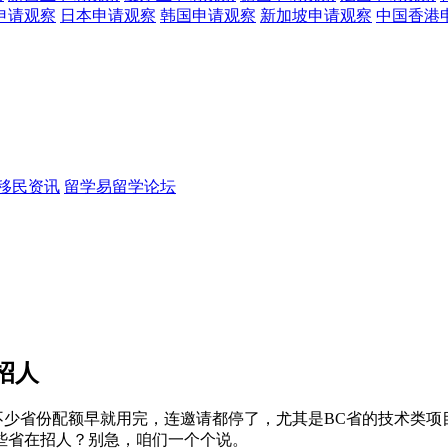
申请观察
日本
申请观察
韩国
申请观察
新加坡
申请观察
中国香港
移民资讯
留学易留学论坛
招人
”了。不少省份配额早就用完，连邀请都停了，尤其是BC省的技术类
些省在招人？别急，咱们一个个说。