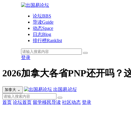
论坛
BBS
导读
Guide
动态
Space
日志
Blog
排行榜
Ranklist
登录
2026加拿大各省PNP还开吗
出国易
论坛
加拿大
⌄
首页
论坛首页
留学移民导读
社区动态
登录