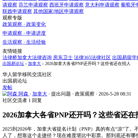
请观察
芬兰
申请观察
西班牙
申请观察
意大利
申请观察
葡萄牙
联酋
申请观察
其他国家/地区
申请观察
观察专版
政策观察 · 政策变化
申请观察 · 申请进度
生活观察 · 生活经验
友情链接
法律桥加拿大法律咨询
房东卫士
法律365法律社区
出国易留学
出国易论坛
›
加拿大
›
2026加拿大各省PNP还开吗？这些省还在招人
华人留学移民交流社区
出国易论坛
发帖
阿森
·
加拿大
·
提出问题
·
政策观察
·
2026-5-28 08:31
社区交流者
1 回复
2026加拿大各省PNP还开吗？这些省还在
2025到2026年，加拿大省提名计划（PNP）真的有点“凉
人了，想靠这个走捷径？现在难度堪比中彩票。那到底还有哪