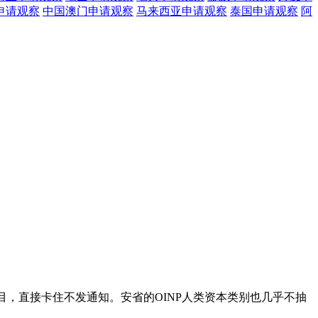
申请观察
中国澳门
申请观察
马来西亚
申请观察
泰国
申请观察
阿
项目，直接卡住不发通知。安省的OINP人类资本类别也几乎不抽