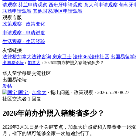
请观察
芬兰
申请观察
西班牙
申请观察
意大利
申请观察
葡萄牙
联酋
申请观察
其他国家/地区
申请观察
观察专版
政策观察 · 政策变化
申请观察 · 申请进度
生活观察 · 生活经验
友情链接
法律桥加拿大法律咨询
房东卫士
法律365法律社区
出国易留学
出国易论坛
›
加拿大
›
2026年前办护照入籍能省多少？
华人留学移民交流社区
出国易论坛
发帖
阿宁
·
加拿大
·
提出问题
·
政策观察
·
2026-5-28 08:27
社区交流者
1 回复
2026年前办护照入籍能省多少？
2026年3月31日是个关键节点，加拿大护照费和入籍费要一
月，省下的钱可能够全家一次短途旅行了。